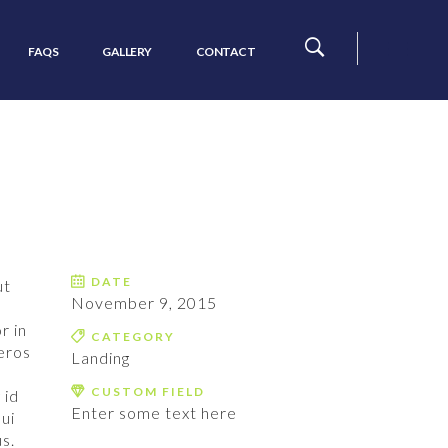
FAQS
GALLERY
CONTACT
DATE
ut
November 9, 2015
r in
CATEGORY
 eros
Landing
CUSTOM FIELD
 id
Enter some text here
ui
s.