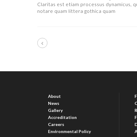
Claritas est etiam processus dynamicus, 
notare quam littera gothica quam
About
News
C
Gallery
R
Accreditation
F
Careers
D
Environmental Policy
A