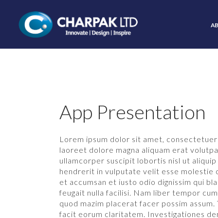
A
App Presentation
Lorem ipsum dolor sit amet, consectetuer 
laoreet dolore magna aliquam erat volutpat
ullamcorper suscipit lobortis nisl ut aliq
hendrerit in vulputate velit esse molestie c
et accumsan et iusto odio dignissim qui bla
feugait nulla facilisi. Nam liber tempor cu
quod mazim placerat facer possim assum. Ty
facit eorum claritatem. Investigationes de