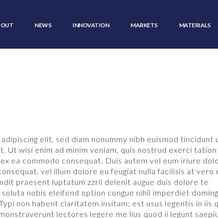
BOUT
NEWS
INNOVATION
MARKETS
MATERIALS
adipiscing elit, sed diam nonummy nibh euismod tincidunt 
. Ut wisi enim ad minim veniam, quis nostrud exerci tation
uip ex ea commodo consequat. Duis autem vel eum iriure dolo
onsequat, vel illum dolore eu feugiat nulla facilisis at vero
ndit praesent luptatum zzril delenit augue duis dolore te
m soluta nobis eleifend option congue nihil imperdiet doming
pi non habent claritatem insitam; est usus legentis in iis q
monstraverunt lectores legere me lius quod ii legunt saepiu