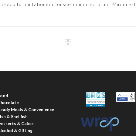
qui sequitur mutationem consuetudium lectorum. Mirum est
Food
hocolate
eady Meals & Convenience
ish & Shellfish
esserts & Cakes
lcohol & Gifting