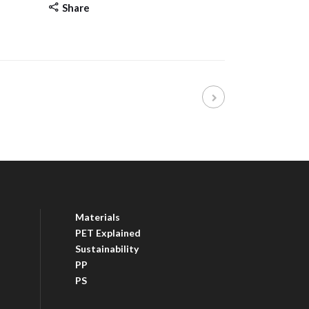
Share
Materials
PET Explained
Sustainability
PP
PS